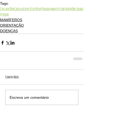
Tags:
Coelhos
Dor
Gaiolas
Exercícios
Patas
Pododermatite
Substrato
Obesidade
Feridas
MAMÍFEROS
ORIENTAÇÃO
DOENÇAS
Comentários
Escreva um comentário