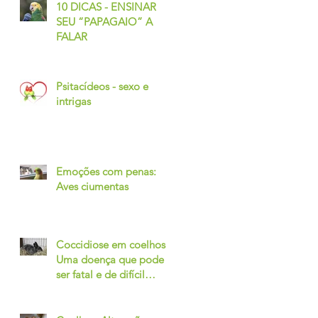
10 DICAS - ENSINAR
SEU “PAPAGAIO” A
FALAR
Psitacídeos - sexo e
intrigas
Emoções com penas:
Aves ciumentas
Coccidiose em coelhos -
Uma doença que pode
ser fatal e de difícil
diagnóstico.