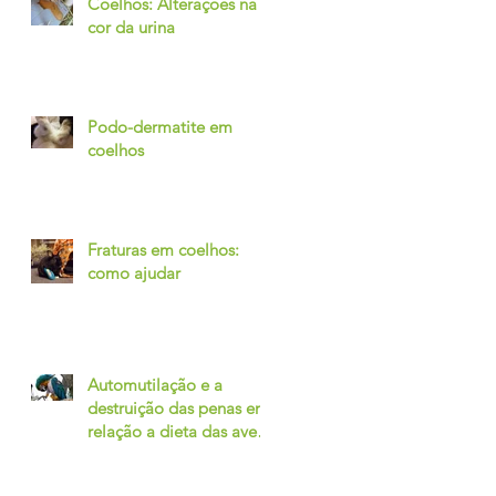
Coelhos: Alterações na
cor da urina
Podo-dermatite em
coelhos
Fraturas em coelhos:
como ajudar
Automutilação e a
destruição das penas em
relação a dieta das aves
– A relação entre
Intestino e Com