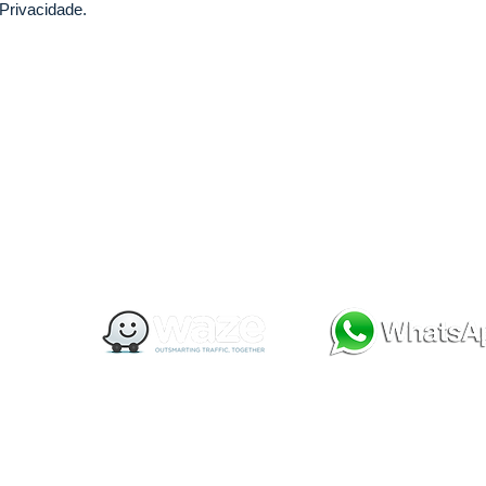
Privacidade.
+55 (11) 3045-0045
wildvet@gmail.com
R. Professor Vahia de Abreu, 514B - Vila Olímpia / S