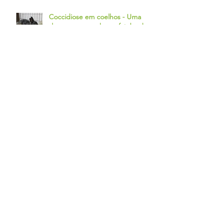
Coccidiose em coelhos - Uma
doença que pode ser fatal e de
difícil diagnóstico.
Coelhos: Alterações na cor da
urina
Podo-dermatite em coelhos
Fraturas em coelhos: como ajudar