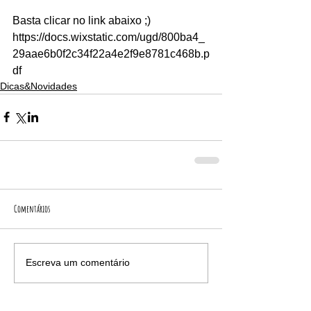
Basta clicar no link abaixo ;) 
https://docs.wixstatic.com/ugd/800ba4_
29aae6b0f2c34f22a4e2f9e8781c468b.p
df
Dicas&Novidades
Comentários
Escreva um comentário