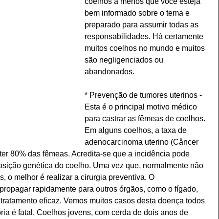
coelhos a menos que você esteja 
bem informado sobre o tema e 
preparado para assumir todas as 
responsabilidades. Há certamente 
muitos coelhos no mundo e muitos 
são negligenciados ou 
abandonados.
* Prevenção de tumores uterinos - 
Esta é o principal motivo médico 
para castrar as fêmeas de coelhos. 
Em alguns coelhos, a taxa de 
adenocarcinoma uterino (Câncer 
er 80% das fêmeas. Acredita-se que a incidência pode 
osição genética do coelho. Uma vez que, normalmente não 
 o melhor é realizar a cirurgia preventiva. O 
ropagar rapidamente para outros órgãos, como o fígado, 
 tratamento eficaz. Vemos muitos casos desta doença todos 
oria é fatal. Coelhos jovens, com cerda de dois anos de 