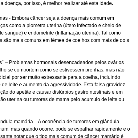
doença, por isso, é melhor realizar até esta idade.
rinas - Embora câncer seja a doença mais comum em 
as como a piometra uterina (útero infectado e cheio de 
e sangue) e endometrite (Inflamação uterina). Tal como 
ões são mais comuns em fêmea de coelhos com mais de dois 
s" – Problemas hormonais desencadeados pelos ovários 
lho se comportem como se estivessem prenhas, mas não 
icial por ser muito estressante para a coelha, incluindo 
de leite e aumento da agressividade. Esta falsa gravidez 
o do apetite e causar distúrbios gastrointestinais e em 
ão uterina ou tumores de mama pelo acumulo de leite ou 
ândula mamária – A ocorrência de tumores em glândula 
um, mas quando ocorre, pode se espalhar rapidamente e o 
essante notar que o tipo mais comum de câncer mamário é 