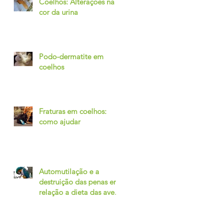
Coelhos: Alterações na
cor da urina
Podo-dermatite em
coelhos
Fraturas em coelhos:
como ajudar
Automutilação e a
destruição das penas em
relação a dieta das aves
– A relação entre
Intestino e Com