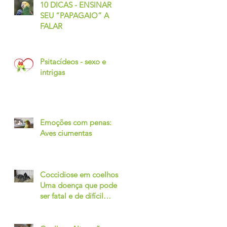
10 DICAS - ENSINAR
SEU “PAPAGAIO” A
FALAR
Psitacídeos - sexo e
intrigas
Emoções com penas:
Aves ciumentas
Coccidiose em coelhos -
Uma doença que pode
ser fatal e de difícil
diagnóstico.