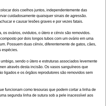
olocar dois coelhos juntos, independentemente das 
rvar cuidadosamente quaisquer sinais de agressão. 
ucar e causar lesões graves e por vezes fatais.
os ovários, ovidutos, o útero e cérvix são removidos. 
composto por dois longos tubos com um ovário em uma 
um. Possuem duas cérvix, diferentemente de gatos, cães, 
s espécies.
o umbigo, sendo o útero e estruturas associados levemente 
men através desta incisão. Os vasos sanguíneos que 
ão ligados e os órgãos reprodutores são removidos sem 
ue funcionam como tesouras que podem cortar a linha de 
uma segunda linha de sutura sob a pele inacessível aos 