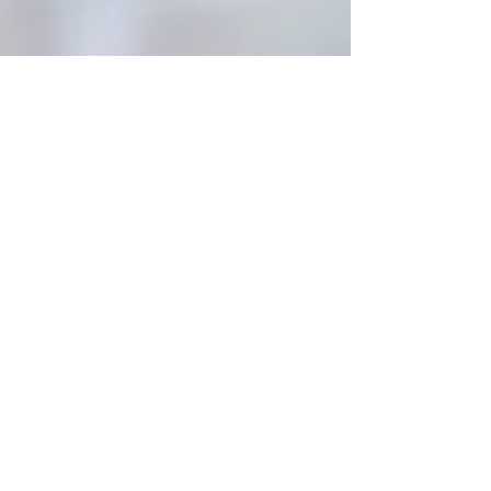
Admin
5 de ago. de 2017
Razões para castrar coelhos
• Evitar reprodução - Esta e a razão mais
comum pelo qual os coelhos são castrados,
particularmente se houver ambos os sexos. Não
se deve...