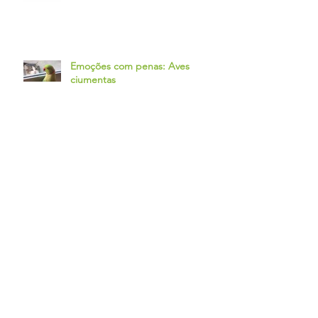
Emoções com penas: Aves
ciumentas
Coccidiose em coelhos - Uma
doença que pode ser fatal e de
difícil diagnóstico.
Coelhos: Alterações na cor da
urina
Podo-dermatite em coelhos