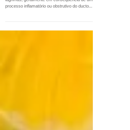
coelhos
A perda ou alteração da “drenagem” normal das
lágrimas, geralmente em consequência de um
processo inflamatório ou obstrutivo do ducto...